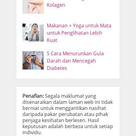
Kolagen
Makanan + Yoga untuk Mata
untuk Penglihatan Lebih
Kuat
5 Cara Menurunkan Gula
Darah dan Mencegah
Diabetes
Penafian:
Segala maklumat yang
disenaraikan dalam laman web ini tidak
berniat untuk menggantikan nasihat
daripada pakar perubatan atau pihak
penjaga kesihatan berlesen. Hasil
keputusan adalah berbeza untuk setiap
individu.