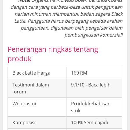
Nota!
Organisma individu boleh bertindak balas
dengan cara yang berbeza-beza untuk penggunaan
harian minuman membentuk badan segera Black
Latte. Pengguna harus berpegang kepada arahan
penggunaan, digunakan oleh pengeluar dalam
pembungkusan komersial!
Penerangan ringkas tentang
produk
Black Latte Harga
169 RM
Testimoni dalam
9.1/10 - Baca lebih
forum
Web rasmi
Produk kehabisan
stok
Komposisi
100% Semulajadi