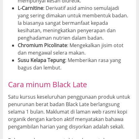
mempunyai kesan diuretik.
L-Carnitine
: Derivatif asid amino semulajadi
yang sering dimakan untuk membentuk badan.
Ia biasanya sangat bermanfaat kepada
kesihatan, meningkatkan penyerapan dan
penghadaman nutrien dalam badan.
Chromium Picolinate
: Mengekalkan jisim otot
dan mengawal selera makan.
Susu Kelapa Tepung
: Memberikan rasa yang
bagus dan lembut.
Cara minum Black Late
Satu kursus keseluruhan penggunaan produk untuk
penurunan berat badan Black Late berlangsung
selama 1 bulan. Maklumat di laman web rasmi kopi
organik dengan karbon aktif menyatakan bahawa
pengambilan harian yang disyorkan adalah sekali.