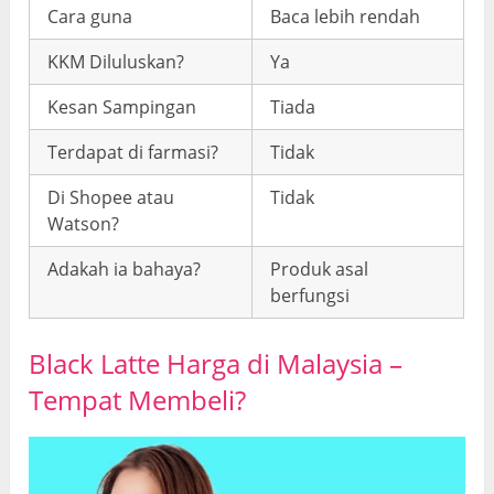
Cara guna
Baca lebih rendah
KKM Diluluskan?
Ya
Kesan Sampingan
Tiada
Terdapat di farmasi?
Tidak
Di Shopee atau
Tidak
Watson?
Adakah ia bahaya?
Produk asal
berfungsi
Black Latte Harga di Malaysia –
Tempat Membeli?