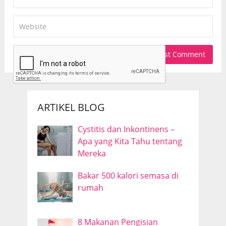
ARTIKEL BLOG
Cystitis dan Inkontinens –
Apa yang Kita Tahu tentang
Mereka
Bakar 500 kalori semasa di
rumah
8 Makanan Pengisian