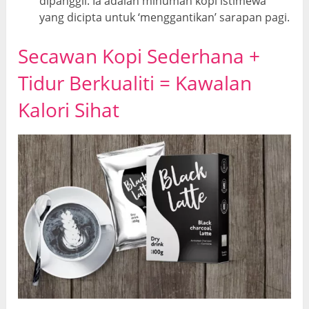
dipanggil. Ia adalah minuman kopi istimewa
yang dicipta untuk ‘menggantikan’ sarapan pagi.
Secawan Kopi Sederhana +
Tidur Berkualiti = Kawalan
Kalori Sihat