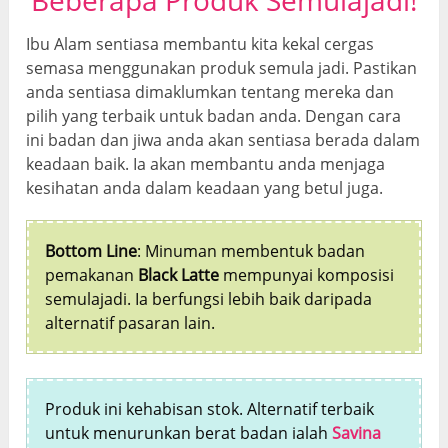
Ibu Alam sentiasa membantu kita kekal cergas
semasa menggunakan produk semula jadi. Pastikan
anda sentiasa dimaklumkan tentang mereka dan
pilih yang terbaik untuk badan anda. Dengan cara
ini badan dan jiwa anda akan sentiasa berada dalam
keadaan baik. Ia akan membantu anda menjaga
kesihatan anda dalam keadaan yang betul juga.
Bottom Line
: Minuman membentuk badan
pemakanan
Black Latte
mempunyai komposisi
semulajadi. Ia berfungsi lebih baik daripada
alternatif pasaran lain.
Produk ini kehabisan stok. Alternatif terbaik
untuk menurunkan berat badan ialah
Savina