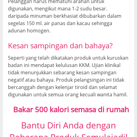
Pelanggan harus mematuhi arahan untuk
digunakan, mengikut mana 1-2 sudu besar.
daripada minuman berkhasiat dibubarkan dalam
segelas 150 ml. air panas dan kacau sehingga
adunan homogen.
Kesan sampingan dan bahaya?
Seperti yang telah dikatakan produk untuk kuruskan
badan ini mendapat kelulusan KKM. Ujian klinikal
tidak menunjukkan sebarang kesan sampingan
negatif atau bahaya. Produk pelangsingan ini tidak
bercanggah dengan kelenjar tiroid dan selamat
digunakan untuk semua orang kecuali wanita hamil.
Bakar 500 kalori semasa di rumah
Bantu Diri Anda dengan
Beberapa Produk Semulajadi!