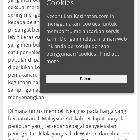
Cookies
seksual mereka. Inilah sebabnya mengapa mereka
sering mengesyorkan pengambilan pil Neagrex
Kecantikan-Kesihatan.com ini
kepada pelanggan mereka. Pada pendapat mereka,
menggunakan 'cookies' untuk
pil sangat berkesan dalam memberikan ereksi yang
membantu melancarkan servis
lebih keras dan kuat. Terdapat data yang mencukupi
kami. Dengan melayari laman web
yang membuktikan bahawa Neagrex adalah salah
ini, anda bersetuju dengan
satu penyelesaian peningkatan lelaki yang paling
penggunaan 'cookies'.
Find out
popular di pasaran Malaysia. Preskripsi doktor tidak
more.
diperlukan kerana Neagrex ialah suplemen
pemakanan. Ia benar-benar selamat untuk
Faham!
kegunaan harian dan tidak menyebabkan kesan
sampingan atau kontraindikasi yang tidak
menyenangkan.
Di mana untuk membeli Neagrex pada harga yang
berpatutan di Malaysia? Adakah terdapat banyak
penipuan yang tersebar sebagai penyelesaian
peningkatan lelaki yang sah di Watson dan Shopee?