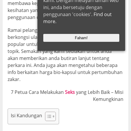
kami. Dengan melayari laman web
membawa kepada kesan sampingan atau aduan
ini, anda bersetuju dengan
kesihatan yang berkaitan. Hanya ikuti arahan
penggunaan 'cookies'.
Find out
penggunaan dengan teliti.
more.
Ramai pelanggan dari Malaysia menulis dan
berkongsi ulasan tentang ForceMen di forum web
Faham!
popular untuk perbincangan mengenai pelbagai
topik. Semakan yang kami sediakan untuk anda
akan memberikan anda butiran lanjut tentang
perkara ini. Anda juga akan mengetahui beberapa
info berkaitan harga bio-kapsul untuk pertumbuhan
zakar.
7 Petua Cara Melakukan
Seks
yang Lebih Baik – Misi
Kemungkinan
Isi Kandungan