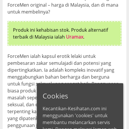
ForceMen original – harga di Malaysia, dan di mana
untuk membelinya?
Produk ini kehabisan stok. Produk alternatif
terbaik di Malaysia ialah
Uramax
.
ForceMen ialah kapsul erotik lelaki untuk
pembesaran zakar semulajadi dan potensi yang
dipertingkatkan. Ia adalah kompleks inovatif yang
menggabungkan bahan berharga dan berguna
untuk fungsi seksual yang sangat baik. Penggunaan
biasa produk ForceMen juga menghapuskan
Cookies
masalah seperti ejakulasi pramatang, kurang selera
seksual, dan ereksi yang lemah. Mungkin ciri
Kecantikan-Kesihatan.com ini
terpenting kapsul ForceMen ialah kandungannya
menggunakan 'cookies' untuk
yang dipatenkan dan 100% semulajadi. Ini bermakna
membantu melancarkan servis
penggunaan jangka panjang produk tidak