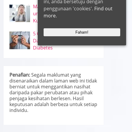
ini, anda bersetuju dengan
Makanan + Yoga untuk Mata
penggunaan 'cookies'.
Find out
untuk Penglihatan Lebih
more.
Kuat
Faham!
5 Cara Menurunkan Gula
Darah dan Mencegah
Diabetes
Penafian:
Segala maklumat yang
disenaraikan dalam laman web ini tidak
berniat untuk menggantikan nasihat
daripada pakar perubatan atau pihak
penjaga kesihatan berlesen. Hasil
keputusan adalah berbeza untuk setiap
individu.