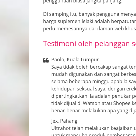
penggunaan biasa jangka panjang.
Di samping itu, banyak pengguna menya
harga suplemen lelaki adalah berpatuta
perlu memesannya dari laman web khus
Testimoni oleh pelanggan 
Paolo, Kuala Lumpur
Saya tidak boleh bercakap sangat te
mudah digunakan dan sangat berkes
selama beberapa minggu apabila say
kehidupan seksual saya, dengan erek
dipertingkatkan. Ia adalah penukar 
tidak dijual di Watson atau Shopee k
benar-benar melakukan apa yang dija
Jex, Pahang
Ultrahot telah melakukan keajaiban 
untuk mencuba produk pembesaran za