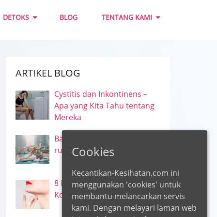
DETOKS
BLOG
TENTANG KAMI
ARTIKEL BLOG
Cystitis dan Inkontinens –
Apa yang Kita Tahu tentang
Mereka
Bakar 500 kalori semasa di
Cookies
rumah
Kecantikan-Kesihatan.com ini
8 Makanan Pengisian
menggunakan 'cookies' untuk
Kolagen
membantu melancarkan servis
kami. Dengan melayari laman web