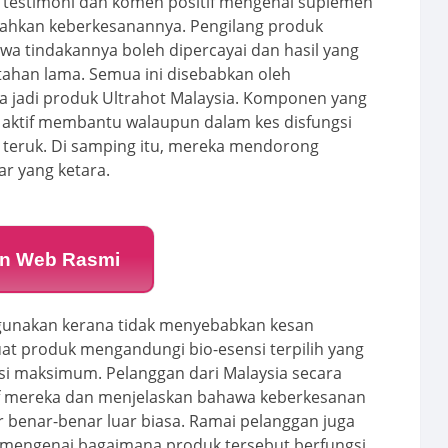
 testimoni dan komen positif mengenai suplemen
sahkan keberkesanannya. Pengilang produk
a tindakannya boleh dipercayai dan hasil yang
tahan lama. Semua ini disebabkan oleh
 jadi produk Ultrahot Malaysia. Komponen yang
a aktif membantu walaupun dalam kes disfungsi
g teruk. Di samping itu, mereka mendorong
r yang ketara.
n Web Rasmi
igunakan kerana tidak menyebabkan kesan
at produk mengandungi bio-esensi terpilih yang
si maksimum. Pelanggan dari Malaysia secara
itif mereka dan menjelaskan bahawa keberkesanan
ar benar-benar luar biasa. Ramai pelanggan juga
t mengenai bagaimana produk tersebut berfungsi