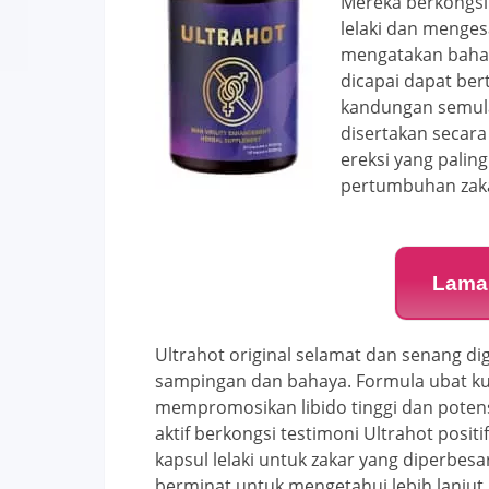
Mereka berkongsi
lelaki dan menge
mengatakan bahaw
dicapai dapat ber
kandungan semula
disertakan secar
ereksi yang palin
pertumbuhan zaka
Lama
Ultrahot original selamat dan senang d
sampingan dan bahaya. Formula ubat ku
mempromosikan libido tinggi dan poten
aktif berkongsi testimoni Ultrahot pos
kapsul lelaki untuk zakar yang diperbes
berminat untuk mengetahui lebih lanju