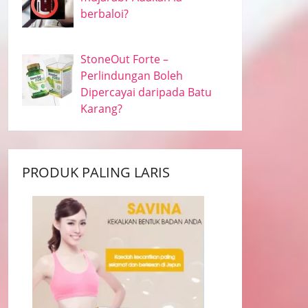
berbaloi?
StoneOut Forte –
Perlindungan Boleh
Dipercayai daripada Batu
Karang?
PRODUK PALING LARIS