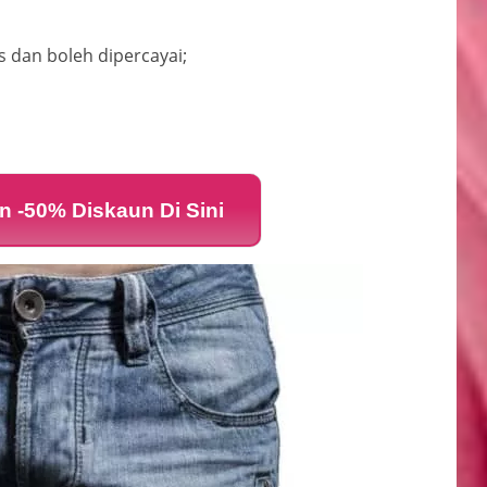
;
 dan boleh dipercayai;
 -50% Diskaun Di Sini