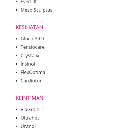
EverLift
Meso Sculptus
KESIHATAN
Gluco PRO
Tensiocare
Crystalix
Insinol
FlexOptima
Cardioton
KEINTIMAN
ViaGrain
Ultrahot
Uranol