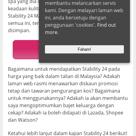
spa yang dia inginkan? Bantu dia memperbaiki
membantu melancarkan servis
keadaan kulitnya? Dan coiffeur rambutnya? Dengan
kami. Dengan melayari laman web
Stability 24 Malaysia, anda akan dapat melakukan
ini, anda bersetuju dengan
semua ini, terima kasih kepada wang tunai yang
penggunaan 'cookies'.
Find out
disimpan.
more.
Laman Web Rasmi
Faham!
Bagaimana untuk mendapatkan Stability 24 pada
harga yang baik dalam talian di Malaysia? Adakah
laman web rasmi menawarkan diskaun promosi
tetap dan tawaran pengurangan kos? Bagaimana
untuk menggunakannya? Adakah ia akan membantu
saya mengoptimumkan bajet keluarga dengan
cekap? Adakah ia boleh didapati di Lazada, Shopee
dan Watson?
Ketahui lebih lanjut dalam kajian Stability 24 berikut!