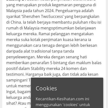
yang merupakan produk kegemaran pengguna di
Malaysia pada tahun 2024. Pengeluarnya adalah
syarikat ‘Shenzhen TwoSuccess’ yang berpangkalan
di China. Ia telah berjaya membantu puluhan ribu isi
rumah di Malaysia mengoptimumkan belanjawan
keluarga mereka. Ramai pelanggan mengatakan
mereka suka kotak penjimatan kuasa kerana ia
menggunakan cara tenaga dengan lebih berkesan
daripada alat tradisional tanpa tanda
penyelewengan. Mereka dengan senang hati
memberikan penarafan 5 bintang dan maklum balas
positif dalam Stability mereka 24 komen dan
testimoni. Harganya baik juga, dan tidak ada kesan
sampingan! Terutamanya, jika anda memutuskan
untuk memerintahkannya melalui laman web rasmi.
Cookies
Ingat, bagaimana anda sentiasa mahu membantu
keluarga anda menjalani gaya hidup yang lebih
Kecantikan-Kesihatan.com ini
sihat? Atau melayan isteri anda kepada prosedur
menggunakan 'cookies' untuk